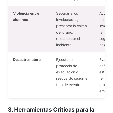
Violencia entre
Separar a los
Activar 
alumnos
involucrados;
de conv
preservar la calma
involucr
del grupo;
familias;
documentar el
seguimi
incidente.
psicope
Desastre natural
Ejecutar el
Evaluac
protocolo de
daños
evacuación o
estructu
resguardo según el
reincor
tipo de evento.
gradual;
emocion
3. Herramientas Críticas para la