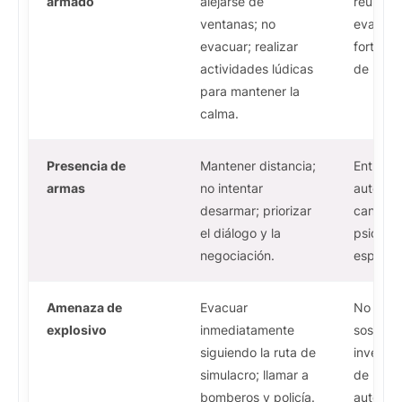
armado
alejarse de
reunión
ventanas; no
evaluaci
evacuar; realizar
fortalec
actividades lúdicas
de paz.
para mantener la
calma.
Presencia de
Mantener distancia;
Entrega
armas
no intentar
autorid
desarmar; priorizar
canaliza
el diálogo y la
psicológ
negociación.
especial
Amenaza de
Evacuar
No toca
explosivo
inmediatamente
sospech
siguiendo la ruta de
investig
simulacro; llamar a
de la a
bomberos y policía.
autorid