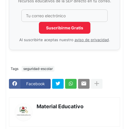
recursos educativos de la SEP directo en tu correo.
Correo electrónico
No completar este campo
Suscribirme Gratis
Al suscribirte aceptas nuestro
aviso de privacidad
.
Tags
seguridad-escolar
Facebook
Material Educativo