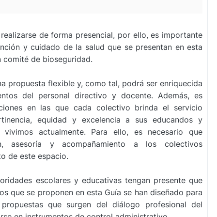
realizarse de forma presencial, por ello, es
importante
nción y cuidado de la salud que se
presentan en esta
n comité de bioseguridad.
a propuesta flexible y, como tal, podrá ser
enriquecida
entos del personal directivo y docente.
Además, es
ciones en las que cada colectivo brinda el
servicio
rtinencia, equidad y excelencia a sus educandos
y
e vivimos actualmente. Para ello, es necesario que
ión, asesoría y acompañamiento a los colectivos
o de este espacio.
toridades escolares y educativas tengan presente
que
tos que se proponen en esta Guía se han
diseñado para
as propuestas que surgen del diálogo
profesional del
irse en instrumentos de control
administrativo.