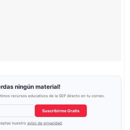
erdas ningún material!
últimos recursos educativos de la SEP directo en tu correo.
Correo electrónico
No completar este campo
Suscribirme Gratis
aceptas nuestro
aviso de privacidad
.