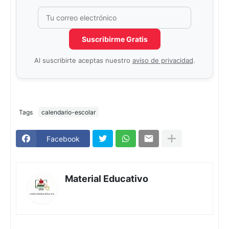
Correo electrónico
No completar este campo
Suscribirme Gratis
Al suscribirte aceptas nuestro
aviso de privacidad
.
Tags
calendario-escolar
Facebook
Material Educativo