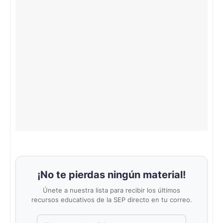
¡No te pierdas ningún material!
Únete a nuestra lista para recibir los últimos
recursos educativos de la SEP directo en tu correo.
Correo electrónico
No completar este campo