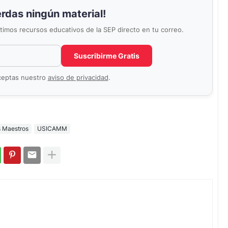
erdas ningún material!
últimos recursos educativos de la SEP directo en tu correo.
Correo electrónico
No completar este campo
Suscribirme Gratis
aceptas nuestro
aviso de privacidad
.
s Maestros
USICAMM