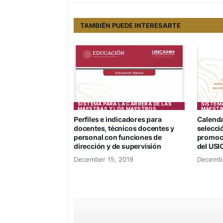
TAMBIÉN PUEDE INTERESARTE
SISTEMA PARA LA CARRERA DE LAS
SISTEMA
MAESTRAS Y LOS MAESTROS
MAESTR
Perfiles e indicadores para
Calenda
docentes, técnicos docentes y
selecció
personal con funciones de
promoci
dirección y de supervisión
del US
December 15, 2019
Decembe