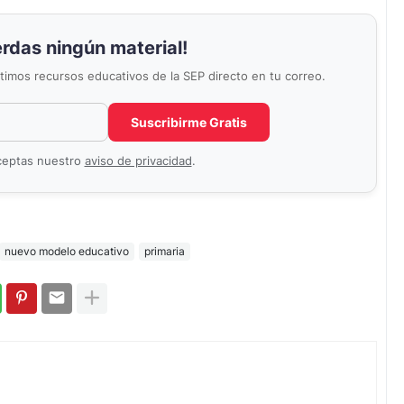
erdas ningún material!
últimos recursos educativos de la SEP directo en tu correo.
Correo electrónico
No completar este campo
Suscribirme Gratis
aceptas nuestro
aviso de privacidad
.
nuevo modelo educativo
primaria