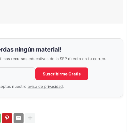
erdas ningún material!
últimos recursos educativos de la SEP directo en tu correo.
Correo electrónico
No completar este campo
Suscribirme Gratis
aceptas nuestro
aviso de privacidad
.