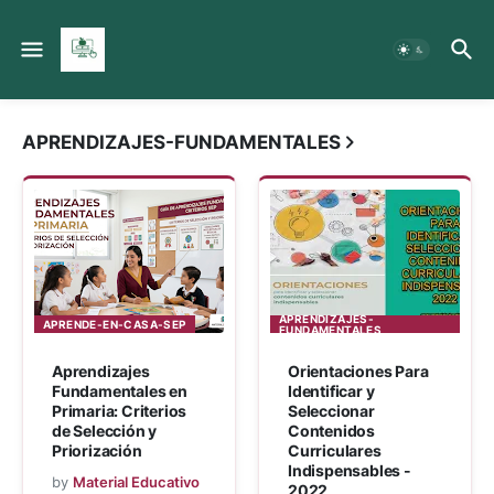
Material Educativo MX
APRENDIZAJES-FUNDAMENTALES
APRENDIZAJES-
APRENDE-EN-CASA-SEP
FUNDAMENTALES
Aprendizajes
Orientaciones Para
Fundamentales en
Identificar y
Primaria: Criterios
Seleccionar
de Selección y
Contenidos
Priorización
Curriculares
Indispensables -
by
Material Educativo
2022