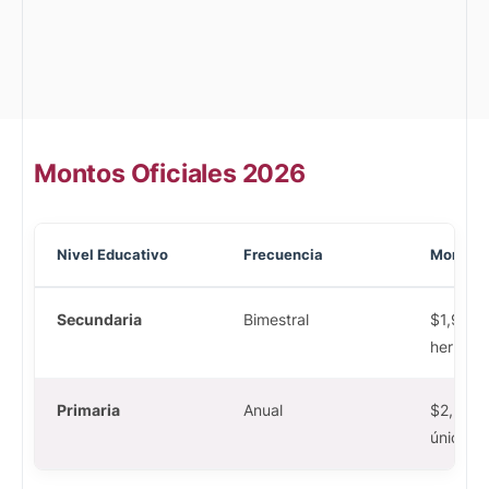
Montos Oficiales 2026
Nivel Educativo
Frecuencia
Monto
Secundaria
Bimestral
$1,900 
herman
Primaria
Anual
$2,500 
único)