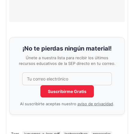
¡No te pierdas ningún material!
Únete a nuestra lista para recibir los últimos
recursos educativos de la SEP directo en tu correo.
Correo electrónico
No completar este campo
Suscribirme Gratis
Al suscribirte aceptas nuestro
aviso de privacidad
.
Tags
juguemos-a-leer-pdf
lectoescritura
preescolar