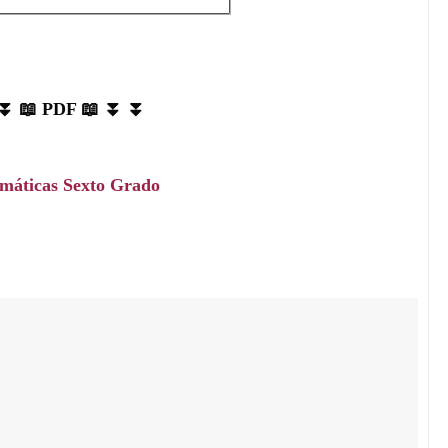
⏬ 📖 PDF 📖 ⏬ ⏬
máticas Sexto Grado