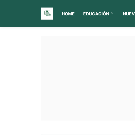
HOME
EDUCACIÓN
NUEV