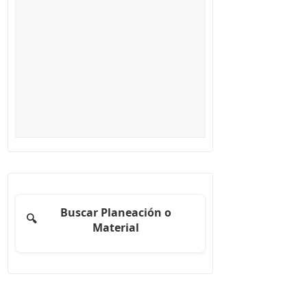
Buscar Planeación o
🔍
Material