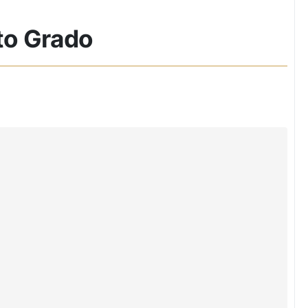
to Grado