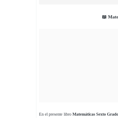
📖 Mate
En el presente libro
Matemáticas Sexto Grad