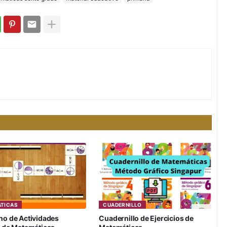
TICAS
CUADERNILLO
o de Actividades
Cuadernillo de Ejercicios de