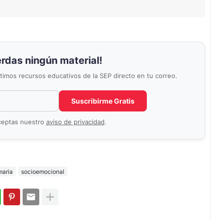
erdas ningún material!
últimos recursos educativos de la SEP directo en tu correo.
Correo electrónico
No completar este campo
Suscribirme Gratis
aceptas nuestro
aviso de privacidad
.
maria
socioemocional