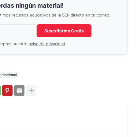
erdas ningún material!
últimos recursos educativos de la SEP directo en tu correo.
Correo electrónico
No completar este campo
Suscribirme Gratis
aceptas nuestro
aviso de privacidad
.
emocional