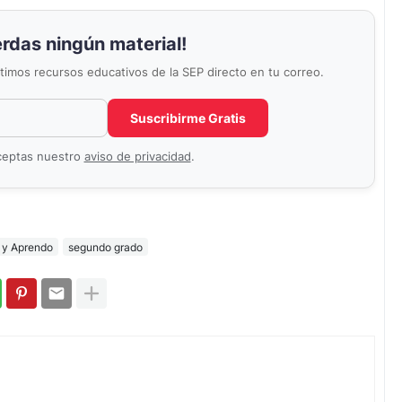
erdas ningún material!
últimos recursos educativos de la SEP directo en tu correo.
Correo electrónico
No completar este campo
Suscribirme Gratis
aceptas nuestro
aviso de privacidad
.
 y Aprendo
segundo grado