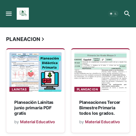
Material Educativo MX
PLANEACION
LAINITAS
PLANEACION
Planeación Lainitas
Planeaciones Tercer
junio primaria PDF
Bimestre Primaria
gratis
todos los grados.
by
Material Educativo
by
Material Educativo