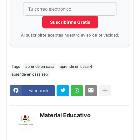
Correo electrónico
No completar este campo
Suscribirme Gratis
Al suscribirte aceptas nuestro
aviso de privacidad
.
Tags
aprende en casa
aprende en casa 4
aprende en casa sep
Facebook
Material Educativo