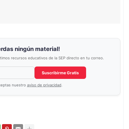
erdas ningún material!
últimos recursos educativos de la SEP directo en tu correo.
Correo electrónico
No completar este campo
Suscribirme Gratis
aceptas nuestro
aviso de privacidad
.