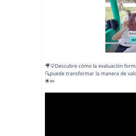
🎥💡Descubre cómo la evaluación format
🔍puede transformar la manera de valo
🌟✏️