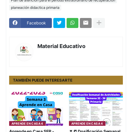
Plan de atención para el periodo extraordinario de recuperación
planeación didactica primaria
Facebook
Material Educativo
TAMBIÉN PUEDE INTERESARTE
APRENDE EN CASA 4
APRENDE EN CASA 4
Aprende en Casa SEP -
⏬📒 Dosificación Semanal