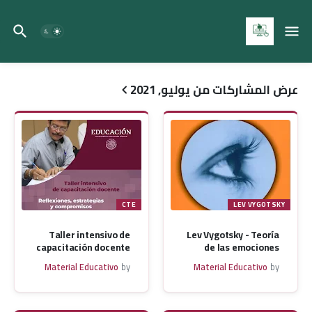
Material Educativo MX
عرض المشاركات من يوليو, 2021
CTE
LEV VYGOTSKY
Taller intensivo de
Lev Vygotsky - Teoría
capacitación docente
de las emociones
Material Educativo
by
Material Educativo
by