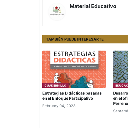
Material Educativo
TAMBIÉN PUEDE INTERESARTE
CUADERNILLO
EDUCAC
Estrategias Didácticas basadas
Desarrol
en el Enfoque Participativo
en el of
Perren
February 04, 2023
Septemb