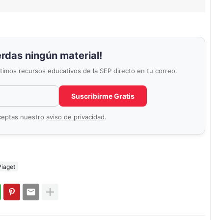
erdas ningún material!
últimos recursos educativos de la SEP directo en tu correo.
Correo electrónico
No completar este campo
Suscribirme Gratis
aceptas nuestro
aviso de privacidad
.
Piaget