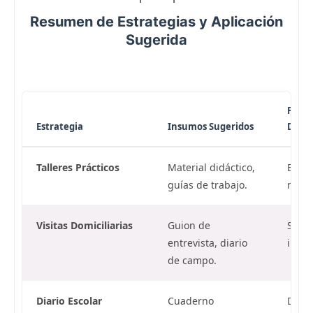
Resumen de Estrategias y Aplicación
Sugerida
Frecu
Estrategia
Insumos Sugeridos
Dura
Talleres Prácticos
Material didáctico,
Bimes
guías de trabajo.
min).
Visitas Domiciliarias
Guion de
Segú
entrevista, diario
indiv
de campo.
Diario Escolar
Cuaderno
Diari