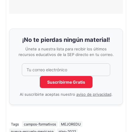
¡No te pierdas ningún material!
Únete a nuestra lista para recibir los últimos
recursos educativos de la SEP directo en tu correo.
Correo electrónico
No completar este campo
Suscribirme Gratis
Al suscribirte aceptas nuestro
aviso de privacidad
.
Tags
campos-formativos
MEJOREDU
nueva-escuela-mexicana
plan-2022