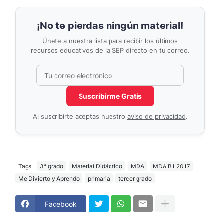
¡No te pierdas ningún material!
Únete a nuestra lista para recibir los últimos
recursos educativos de la SEP directo en tu correo.
Correo electrónico
No completar este campo
Suscribirme Gratis
Al suscribirte aceptas nuestro
aviso de privacidad
.
Tags
3° grado
Material Didáctico
MDA
MDA B1 2017
Me Divierto y Aprendo
primaria
tercer grado
Facebook