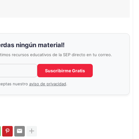
erdas ningún material!
últimos recursos educativos de la SEP directo en tu correo.
Correo electrónico
No completar este campo
Suscribirme Gratis
aceptas nuestro
aviso de privacidad
.