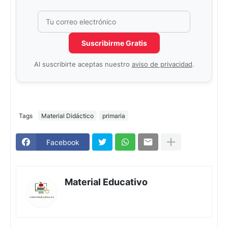
Correo electrónico
No completar este campo
Suscribirme Gratis
Al suscribirte aceptas nuestro
aviso de privacidad
.
Tags
Material Didáctico
primaria
Facebook
Material Educativo