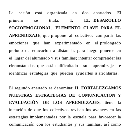
La   sesión   está   organizada   en   dos   apartados.   El   
primero   se   titula:   
I.   EL 
DESAROLLO 
SOCIOEMOCIONAL, ELEMENTO CLAVE PARA EL 
APRENDIZAJE
, que propone  al  colectivo,  compartir  las  
emociones  que  han  experimentado  en  el prolongado  
periodo  de  educación  a  distancia,  para  luego  ponerse  en  
el  lugar del alumnado y sus familias; intentar comprender las 
circunstancias que están dificultado  su  aprendizaje  e  
identificar  estrategias  que  pueden  ayudarles  a afrontarlas.
El segundo apartado se denomina: 
II. FORTALEZCAMOS 
NUESTRAS ESTRATEGIAS DE COMUNICACIÓN Y 
EVALUACIÓN DE LOS APRENDIZAJES
, tiene la 
intención de que los colectivos revisen los avances en las 
estrategias implementadas por la escuela para favorecer la 
comunicación con los estudiantes y sus familias, así como 